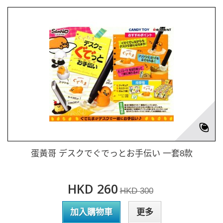
蛋黃哥 デスクでぐでっとお手伝い 一套8款
HKD 260
HKD 300
加入購物車
更多