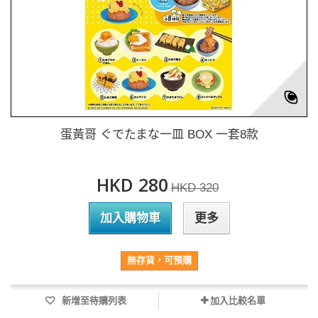
蛋黃哥 ぐでたまな一皿 BOX 一套8款
HKD 280
HKD 320
加入購物車
更多
無存貨，可預購
新增至待購列表
加入比較名單