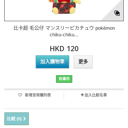
比卡超 毛公仔 マンスリーピカチュウ pokémon
chiku-chiku...
HKD 120
加入購物車
更多
有庫存
新增至待購列表
加入比較名單
比較 (
0
)