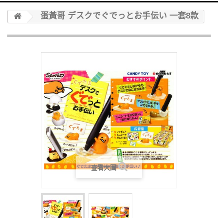
蛋黃哥 デスクでぐでっとお手伝い 一套8款
查看大圖